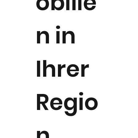
obilie
n in
Ihrer
Regio
n