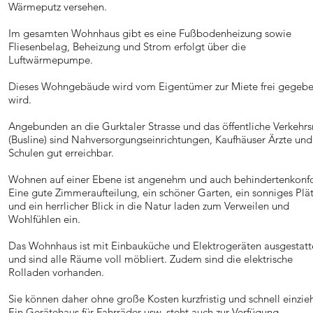
Wärmeputz versehen.
Im gesamten Wohnhaus gibt es eine Fußbodenheizung sowie
Fliesenbelag, Beheizung und Strom erfolgt über die
Luftwärmepumpe.
Dieses Wohngebäude wird vom Eigentümer zur Miete frei gegeb
wird.
Angebunden an die Gurktaler Strasse und das öffentliche Verkehrs
(Busline) sind Nahversorgungseinrichtungen, Kaufhäuser Ärzte und
Schulen gut erreichbar.
Wohnen auf einer Ebene ist angenehm und auch behindertenkonf
Eine gute Zimmeraufteilung, ein schöner Garten, ein sonniges Plä
und ein herrlicher Blick in die Natur laden zum Verweilen und
Wohlfühlen ein.
Das Wohnhaus ist mit Einbauküche und Elektrogeräten ausgestatt
und sind alle Räume voll möbliert. Zudem sind die elektrische
Rolladen vorhanden.
Sie können daher ohne große Kosten kurzfristig und schnell einzie
Ein Gerätehaus für Fahrräder usw. steht auch zur Verfügung,