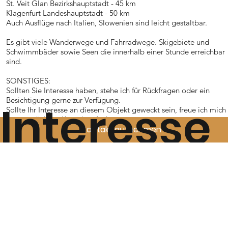
St. Veit Glan Bezirkshauptstadt - 45 km
Klagenfurt Landeshauptstadt - 50 km
Auch Ausflüge nach Italien, Slowenien sind leicht gestaltbar.
Es gibt viele Wanderwege und Fahrradwege. Skigebiete und
Schwimmbäder sowie Seen die innerhalb einer Stunde erreichbar
sind.
SONSTIGES:
Sollten Sie Interesse haben, stehe ich für Rückfragen oder ein
Besichtigung gerne zur Verfügung.
Interesse
Sollte Ihr Interesse an diesem Objekt geweckt sein, freue ich mich
ihre persönliche Kontaktaufnahme unter
Kontakt aufnehmen
Anbieter kontaktieren
oder
Anbieter kontaktieren
.
an diese
Besichtigungstermin: nach Vereinbarung
Besuchen Sie mich auch auf meiner Homepage unter
www.galli-
immobilien.at
.
Explizit weise ich darauf hin, dass alle Angaben und Auskünfte vo