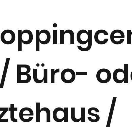
oppingce
 / Büro- od
ztehaus /