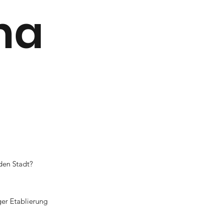
na
e
den Stadt?
ger Etablierung