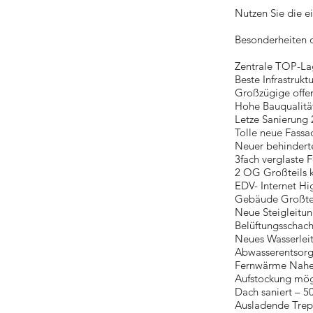
Nutzen Sie die e
Besonderheiten 
Zentrale TOP-L
Beste Infrastruktu
Großzügige offen
Hohe Bauqualität
Letze Sanierung
Tolle neue Fassa
Neuer behinderten
3fach verglaste 
2 OG Großteils 
EDV- Internet Hi
Gebäude Großteil
Neue Steigleitu
Belüftungsschac
Neues Wasserlei
Abwasserentsorg
Fernwärme Nahe
Aufstockung mög
Dach saniert – 
Ausladende Trep