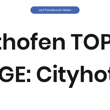
auf Facebook teilen
thofen TO
GE: Cityho