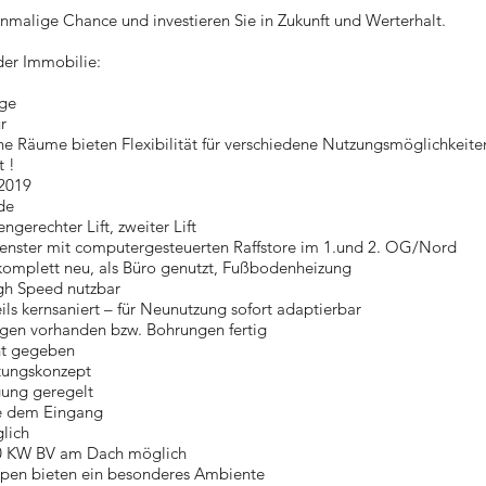
inmalige Chance und investieren Sie in Zukunft und Werterhalt.
der Immobilie:
age
r
e Räume bieten Flexibilität für verschiedene Nutzungsmöglichkeite
 !
 2019
de
gerechter Lift, zweiter Lift
Fenster mit computergesteuerten Raffstore im 1.und 2. OG/Nord
komplett neu, als Büro genutzt, Fußbodenheizung
gh Speed nutzbar
s kernsaniert – für Neunutzung sofort adaptierbar
ngen vorhanden bzw. Bohrungen fertig
ht gegeben
tungskonzept
ung geregelt
 dem Eingang
lich
50 KW BV am Dach möglich
pen bieten ein besonderes Ambiente