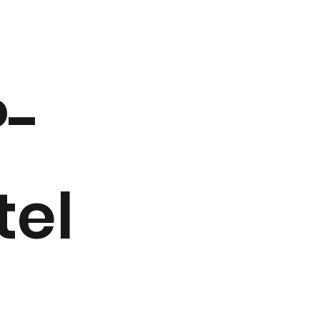
P-
tel