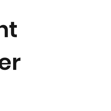
nt
er